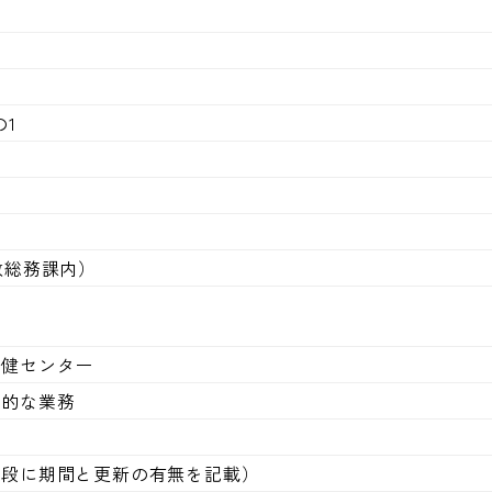
士
1
夫
（行政総務課内）
保健センター
門的な業務
士
下段に期間と更新の有無を記載）