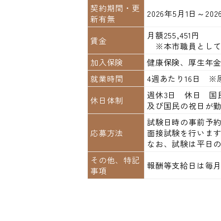
契約期間・更
2026年5月1日～202
新有無
月額255,451円
賃金
※本市職員として
加入保険
健康保険、厚生年
就業時間
4週あたり16日 ※
週休3日 休日 国
休日体制
及び国民の祝日が
試験日時の事前予
応募方法
面接試験を行います
なお、試験は平日の
その他、特記
報酬等支給日は毎月
事項