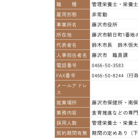
職 種
管理栄養士・栄養
雇用形態
非常勤
事業所名
藤沢市役所
所在地
藤沢市朝日町1番地の
代表者名
鈴木市長 鈴木恒
人事担当者名
藤沢市 職員課
電話番号
0466-50-3583
FAX番号
0466-50-8244
メールアドレ
ス
就業場所
藤沢市保健所・南
業務内容
食育推進などの専
採用人数
管理栄養士・栄養
契約期間有無
期間の定めあり（