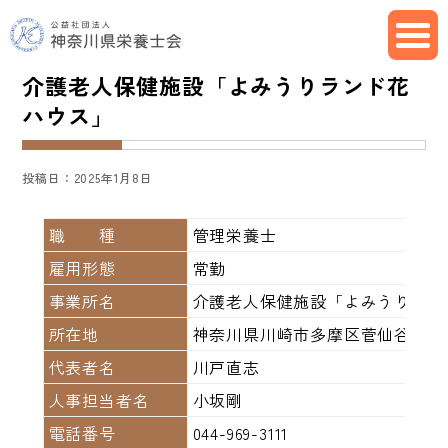
介護老人保健施設「よみうりランド花
ハウス」
投稿日：2025年1月8日
職 種
管理栄養士
雇用形態
常勤
事業所名
介護老人保健施設「よみうりラン
所在地
神奈川県川崎市多摩区菅仙谷4-1-
代表者名
川戸直志
人事担当者名
小坂剛
電話番号
044-969-3111