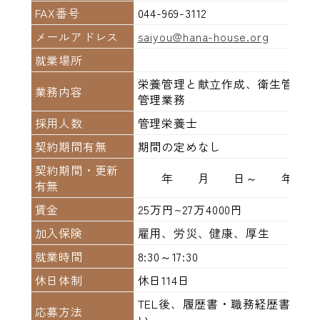
FAX番号
044-969-3112
メールアドレス
saiyou@hana-house.org
就業場所
栄養管理と献立作成、衛生管理、
業務内容
管理業務
採用人数
管理栄養士
契約期間有無
期間の定めなし
契約期間・更新
年 月 日～ 年 
有無
賃金
25万円~27万4000円
加入保険
雇用、労災、健康、厚生
就業時間
8:30～17:30
休日体制
休日114日
TEL後、履歴書・職務経歴書を
応募方法
い。