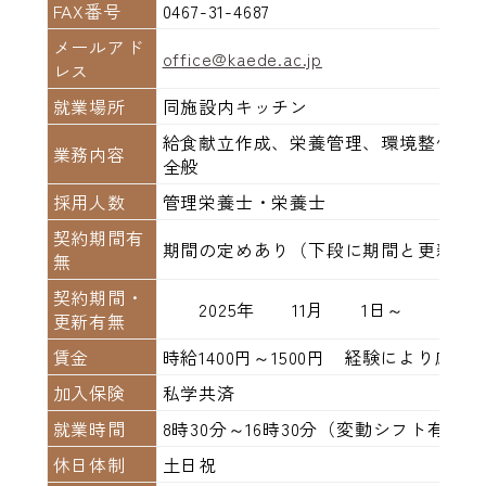
FAX番号
0467-31-4687
メールアド
office@kaede.ac.jp
レス
就業場所
同施設内キッチン
給食献立作成、栄養管理、環境整備、
業務内容
全般
採用人数
管理栄養士・栄養士
契約期間有
期間の定めあり（下段に期間と更新の
無
契約期間・
2025年 11月 1日～ 年
更新有無
賃金
時給1400円～1500円 経験により応
加入保険
私学共済
就業時間
8時30分～16時30分（変動シフト有 1
休日体制
土日祝