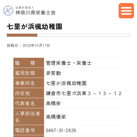
七里が浜楓幼稚園
投稿日：2025年10月17日
職 種
管理栄養士・栄養士
雇用形態
非常勤
事業所名
七里が浜楓幼稚園
所在地
鎌倉市七里ガ浜東３－１３－１２
代表者名
高橋栄
人事担当者
高橋優栄
名
電話番号
0467-31-2626