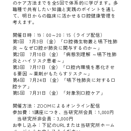
のケア方法までを全5回で体系的に学びます。多
職種で共有したい知識と実践のポイントを通し
て、明日からの臨床に活かせる口腔健康管理を
考えます。
開催日時：19：00～20：15（ライブ配信）
第1回 7月3日（金）「口腔微生物叢と嚥下性肺
炎 ～なぜ口腔が肺炎に関与するのか～」
第2回 7月10日（金）「病態別理解 ～嚥下性肺
炎とハイリスク患者～」
第3回 7月17日（金）「口腔内環境を悪化させ
る要因 ～薬剤がもたらすリスク～」
第4回 7月24日（金）「嚥下性肺炎に対する口
腔ケア」
第5回 7月31日（金）「対象別口腔ケア」
開催方法：ZOOMによるオンライン配信
参加費：1講座につき、当研究所会員：1,000円
当研究所非会員：3,000円
お申し込み：下記のURLまたは当研究所ホーム